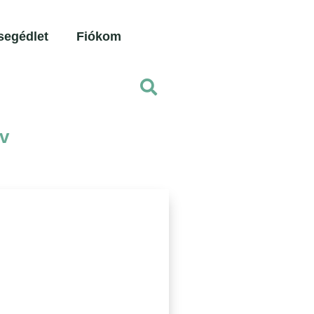
segédlet
Fiókom
v
llér
ció