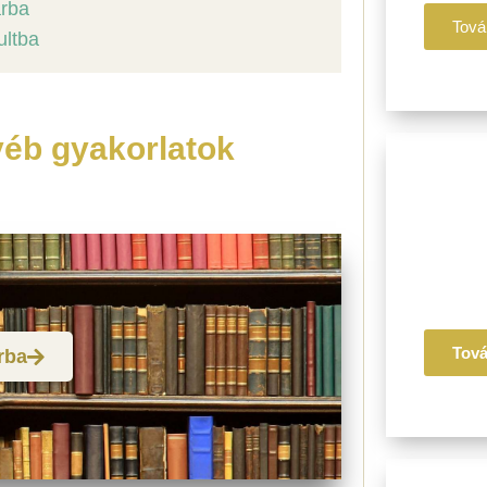
árba
Tová
ultba
yéb gyakorlatok
II. P
Ájurvé
Életmó
Recept
Tov
rba