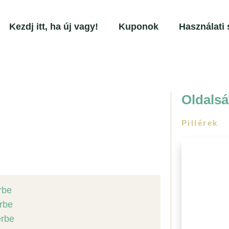
Kezdj itt, ha új vagy!
Kuponok
Használati 
Oldalsá
Pillérek
I. Pi
érbe
Jóga
érbe
Légzés
Meditá
érbe