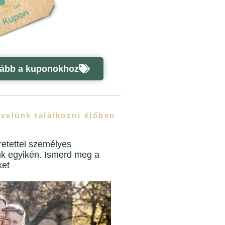
ább a kuponokhoz
 velünk találkozni élőben
etettel személyes
nk egyikén. Ismerd meg a
ket