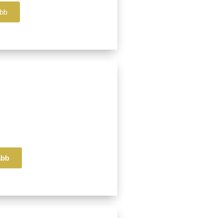
bb
illér
da
d
ek
ább