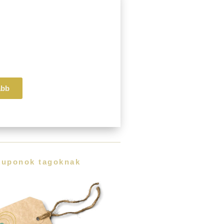
Pillér
i
is
ség
ább
kuponok tagoknak