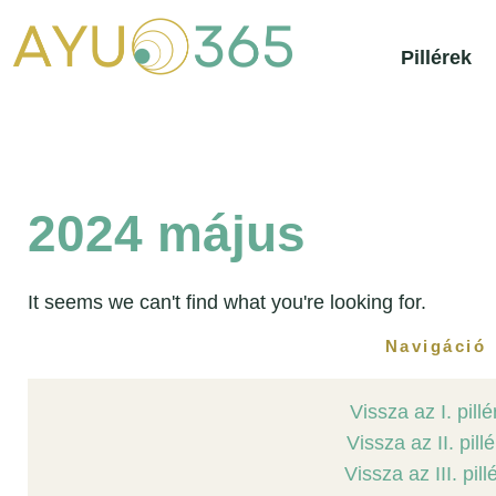
Skip
to
content
Pillérek
2024 május
It seems we can't find what you're looking for.
Navigáció
Vissza az I. pill
Vissza az II. pill
Vissza az III. pill