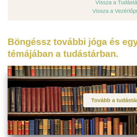
Vissza a Tudást
Vissza a Vezérlőp
Böngéssz további jóga és eg
témájában a tudástárban.
Tovább a tudástá