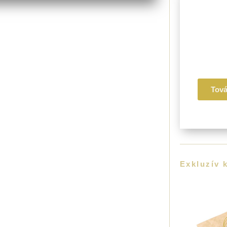
III. 
Érzelm
Mentál
Egész
Tov
Exkluzív 