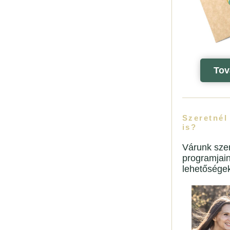
Tov
Szeretnél
is?
Várunk szer
programjai
lehetősége