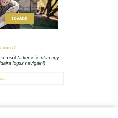
Tovább
alamit?
 keresőt
(a keresés után egy
oldalra fogsz navigálni)