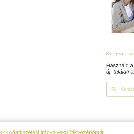
Keresel v
Használd a
új, találati 
Keresés
Keresés
SZF
Adatkezelési irányelvek
Sütik
Vezérlőpult