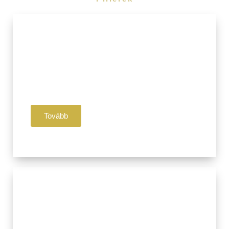
I. Pillér
Jóga
Légzés
Meditáció
Tovább
II. Pillér
Ájurvéda