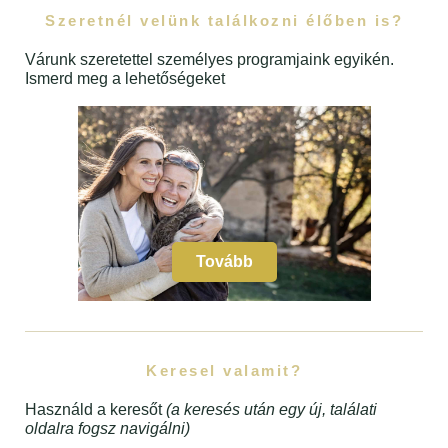
Szeretnél velünk találkozni élőben is?
Várunk szeretettel személyes programjaink egyikén.
Ismerd meg a lehetőségeket
Tovább
Keresel valamit?
Használd a keresőt
(a keresés után egy új, találati
oldalra fogsz navigálni)