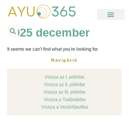
Skip
to
content
Kezdj itt, ha új vagy!
Hello Ayu Podcast
Online Elvonulás
Meditációs Körutazás
Használati segédlet
2025 december
It seems we can't find what you're looking for.
Navigáció
Vissza az I. pillérbe
Vissza az II. pillérbe
Vissza az III. pillérbe
Vissza a Tudástárba
Vissza a Vezérlőpultba