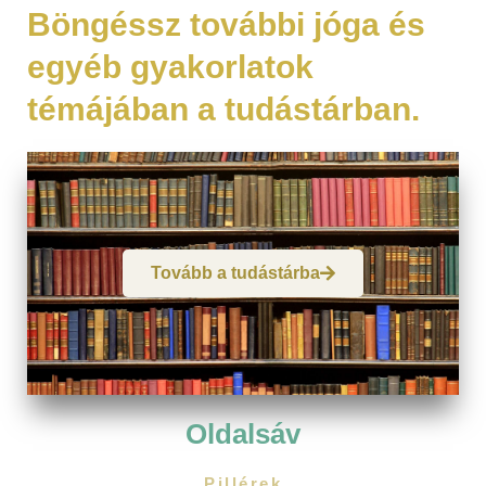
Böngéssz további jóga és
egyéb gyakorlatok
témájában a tudástárban.
Tovább a tudástárba
Oldalsáv
Pillérek