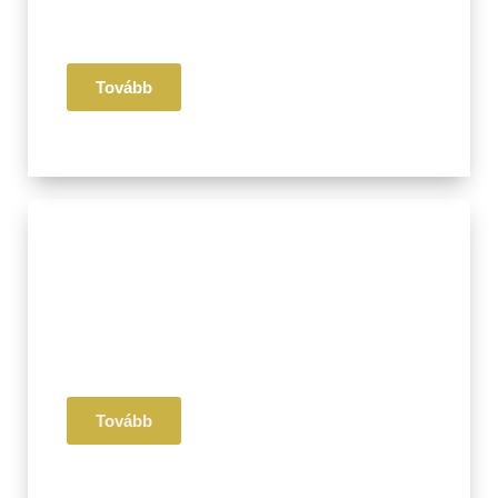
Életmód
Receptek
Tovább
III. Pillér
Érzelmi
Mentális
Egészség
Tovább