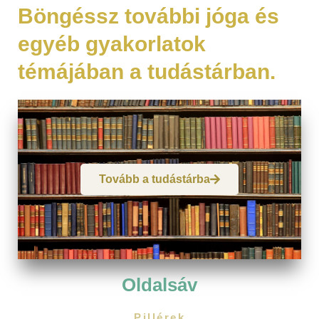
Böngéssz további jóga és
egyéb gyakorlatok
témájában a tudástárban.
Tovább a tudástárba
Oldalsáv
Pillérek