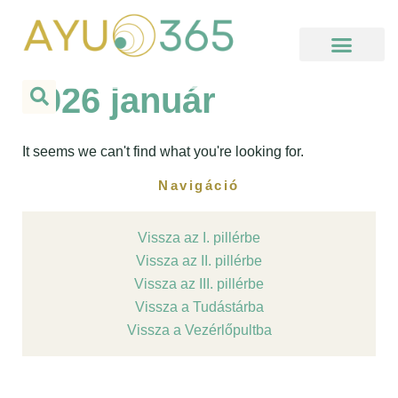
Skip
to
content
Kezdj itt, ha új vagy!
Hello Ayu Podcast
Online Elvonulás
Meditációs Körutazás
Használati segédlet
2026 január
It seems we can't find what you're looking for.
Navigáció
Vissza az I. pillérbe
Vissza az II. pillérbe
Vissza az III. pillérbe
Vissza a Tudástárba
Vissza a Vezérlőpultba