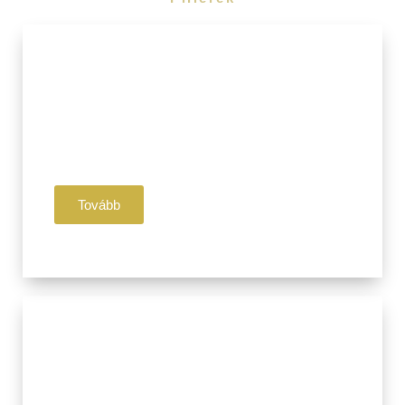
I. Pillér
Jóga
Légzés
Meditáció
Tovább
II. Pillér
Ájurvéda