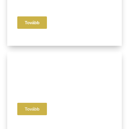
Életmód
Receptek
Tovább
III. Pillér
Érzelmi
Mentális
Egészség
Tovább