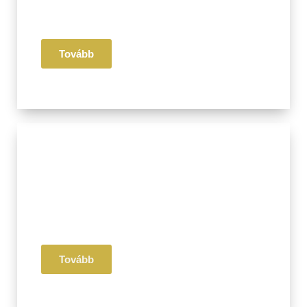
Életmód
Receptek
Tovább
III. Pillér
Érzelmi
Mentális
Egészség
Tovább