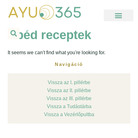
Skip
to
content
Kezdj itt, ha új vagy!
Hello Ayu Podcast
Online Elvonulás
Meditációs Körutazás
Használati segédlet
Ebéd receptek
It seems we can't find what you're looking for.
Navigáció
Vissza az I. pillérbe
Vissza az II. pillérbe
Vissza az III. pillérbe
Vissza a Tudástárba
Vissza a Vezérlőpultba