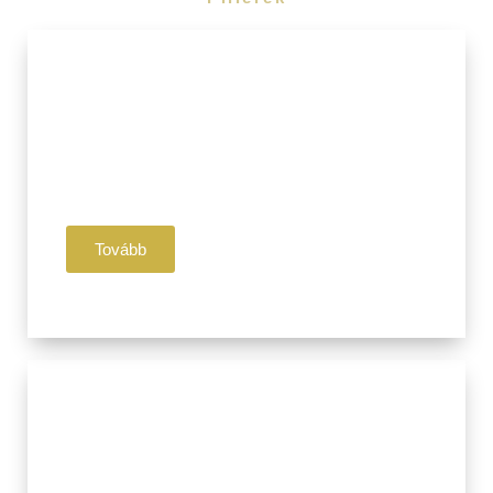
I. Pillér
Jóga
Légzés
Meditáció
Tovább
II. Pillér
Ájurvéda