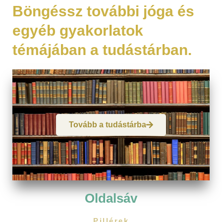
Böngéssz további jóga és
egyéb gyakorlatok
témájában a tudástárban.
Tovább a tudástárba
Oldalsáv
Pillérek