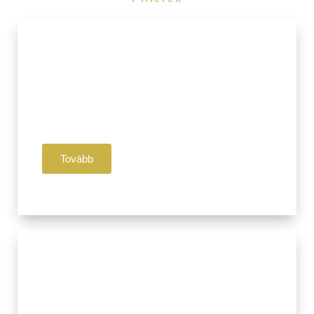
I. Pillér
Jóga
Légzés
Meditáció
Tovább
II. Pillér
Ájurvéda