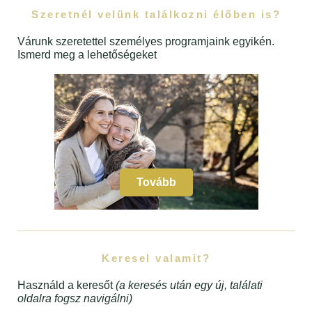
Szeretnél velünk találkozni élőben is?
Várunk szeretettel személyes programjaink egyikén.
Ismerd meg a lehetőségeket
Tovább
Keresel valamit?
Használd a keresőt
(a keresés után egy új, találati
oldalra fogsz navigálni)