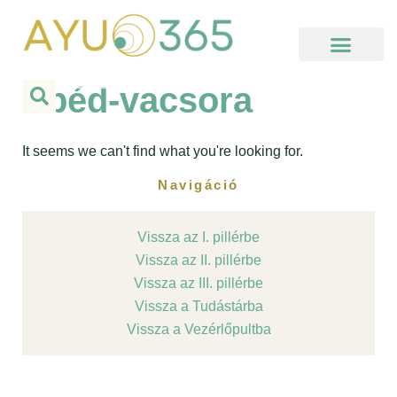
Skip
to
content
Kezdj itt, ha új vagy!
Hello Ayu Podcast
Online Elvonulás
Meditációs Körutazás
Használati segédlet
Ebéd-vacsora
It seems we can't find what you're looking for.
Navigáció
Vissza az I. pillérbe
Vissza az II. pillérbe
Vissza az III. pillérbe
Vissza a Tudástárba
Vissza a Vezérlőpultba