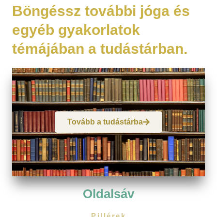
Böngéssz további jóga és
egyéb gyakorlatok
témájában a tudástárban.
Tovább a tudástárba
Oldalsáv
Pillérek