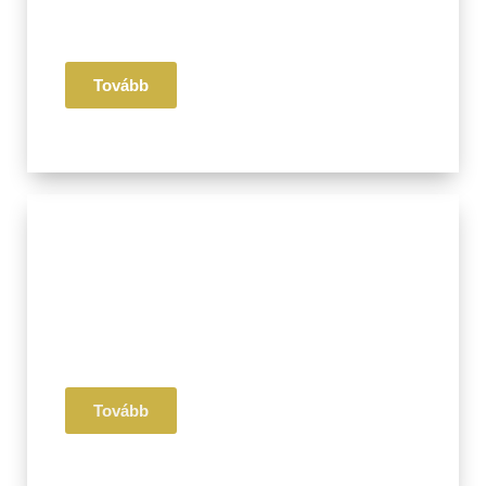
Életmód
Receptek
Tovább
III. Pillér
Érzelmi
Mentális
Egészség
Tovább