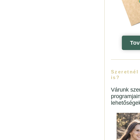
Tov
Szeretnél
is?
Várunk szer
programjai
lehetősége