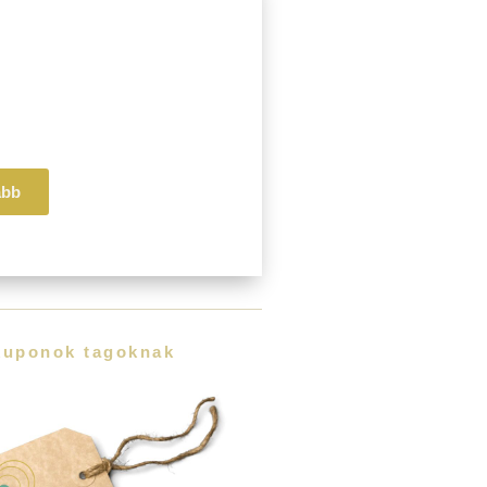
Pillér
i
is
ség
ább
kuponok tagoknak