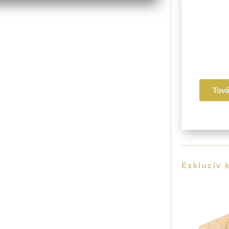
III. 
Érzelm
Mentál
Egész
Tov
Exkluzív 