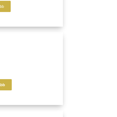
bb
illér
da
d
ek
ább