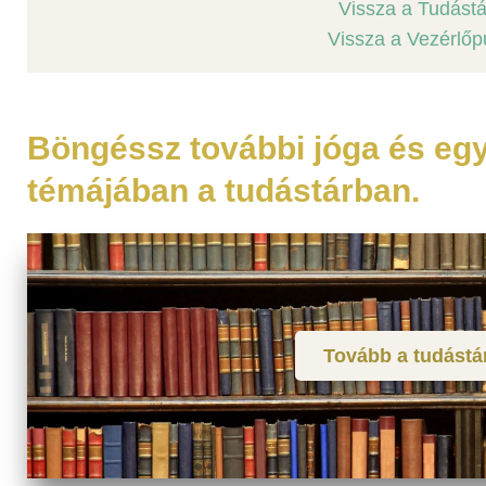
Vissza a Tudást
Vissza a Vezérlőp
Böngéssz további jóga és eg
témájában a tudástárban.
Tovább a tudástá