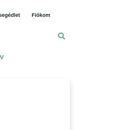
segédlet
Fiókom
v
llér
ció