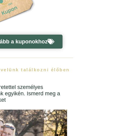
ább a kuponokhoz
 velünk találkozni élőben
etettel személyes
nk egyikén. Ismerd meg a
ket