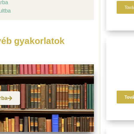
árba
Tová
ultba
yéb gyakorlatok
II. P
Ájurvé
Életmó
Recept
Tov
rba