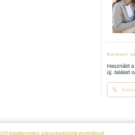
Keresel v
Használd a
új, találati 
Keresés
Keresés
SZF
Adatkezelési irányelvek
Sütik
Vezérlőpult