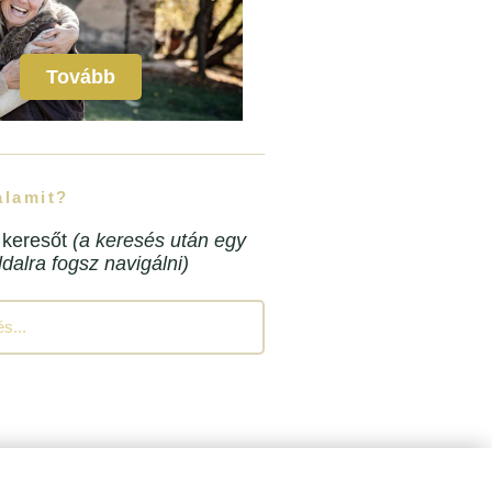
Tovább
alamit?
 keresőt
(a keresés után egy
oldalra fogsz navigálni)