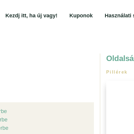
Kezdj itt, ha új vagy!
Kuponok
Használati 
Oldalsá
Pillérek
I. Pi
érbe
Jóga
érbe
Légzés
Meditá
érbe