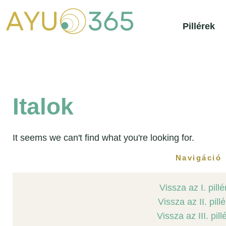
Skip
to
content
Pillérek
Italok
It seems we can't find what you're looking for.
Navigáció
Vissza az I. pill
Vissza az II. pill
Vissza az III. pill