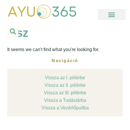
Skip
to
content
Kezdj itt, ha új vagy!
Hello Ayu Podcast
Online Elvonulás
Meditációs Körutazás
Használati segédlet
Ősz
It seems we can't find what you're looking for.
Navigáció
Vissza az I. pillérbe
Vissza az II. pillérbe
Vissza az III. pillérbe
Vissza a Tudástárba
Vissza a Vezérlőpultba