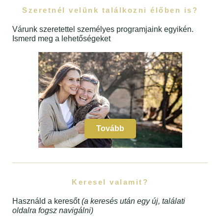
Szeretnél velünk találkozni élőben is?
Várunk szeretettel személyes programjaink egyikén.
Ismerd meg a lehetőségeket
Tovább
Keresel valamit?
Használd a keresőt
(a keresés után egy új, találati
oldalra fogsz navigálni)