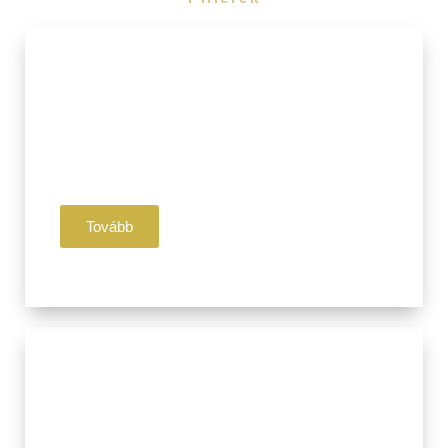
I. Pillér
Jóga
Légzés
Meditáció
Tovább
II. Pillér
Ájurvéda