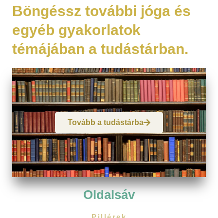
Böngéssz további jóga és
egyéb gyakorlatok
témájában a tudástárban.
Tovább a tudástárba
Oldalsáv
Pillérek