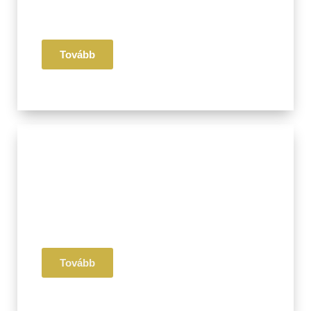
Életmód
Receptek
Tovább
III. Pillér
Érzelmi
Mentális
Egészség
Tovább